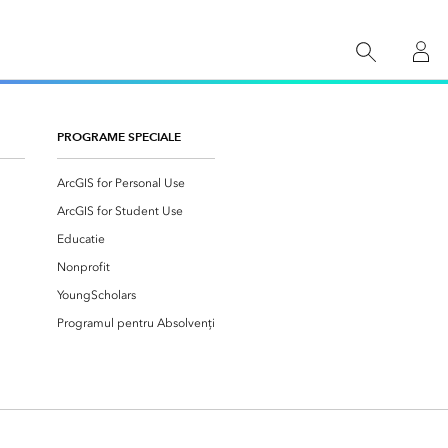
nți
Comunitatea Esri (GeoNet)
Mentenanță Esri România
Documentație
Blog
PROGRAME SPECIALE
ArcGIS for Personal Use
Blog ArcGIS
Portal educație
ArcGIS for Student Use
Educatie
Nonprofit
YoungScholars
Programul pentru Absolvenți