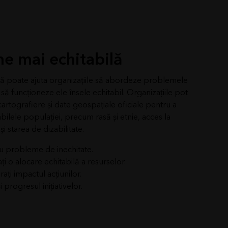
me mai echitabilă
 poate ajuta organizațiile să abordeze problemele
i să funcționeze ele însele echitabil. Organizațiile pot
artografiere și date geospațiale oficiale pentru a
iabilele populației, precum rasă și etnie, acces la
și starea de dizabilitate.
 cu probleme de inechitate.
cați o alocare echitabilă a resurselor.
ați impactul acțiunilor.
 progresul inițiativelor.