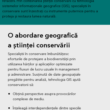
refacerii. Prin combinarea științei conservării cu tehnologia
sistemelor informaționale geografice (GIS), specialiștii în
conservare sunt înzestrați cu instrumente puternice pentru a
proteja și restaura lumea naturală.
O abordare geografică
a științei conservării
Specialiștii în conservare îmbunătățesc
eforturile de protejare a biodiversității prin
utilizarea hărților și aplicațiilor optimizate
pentru fluxuri de lucru uzuale în management
și administrare. Susținută de date geospațiale
pregătite pentru analiză, tehnologia GIS ajută
conservatorii să:
Obțină perspective asupra provocărilor
complexe de mediu.
Înțeleagă interdependențele dintre speciile