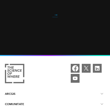
ARCGIS
COMUNITATE
Despre ArcGIS