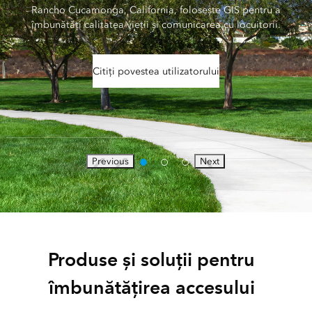
Rancho Cucamonga, California, folosește GIS pentru a
îmbunătăți calitatea vieții și comunicarea cu locuitorii.
Citiți povestea utilizatorului
Previous
Next
Produse și soluții pentru
îmbunătățirea accesului