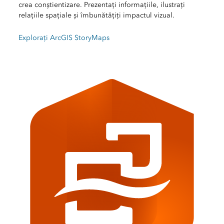
crea conștientizare. Prezentați informațiile, ilustrați
relațiile spațiale și îmbunătățiți impactul vizual.
Explorați ArcGIS StoryMaps