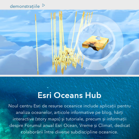
demonstrațiile
Esri Oceans Hub
Noul centru Esri de resurse oceanice include aplicații pentru
analiza oceanelor, articole informative pe blog, hărți
interactive (story maps) și tutoriale, precum și informații
despre Forumul anual Esri Ocean, Vreme și Climat, dedicat
colaborării între diverse subdiscipline oceanice.