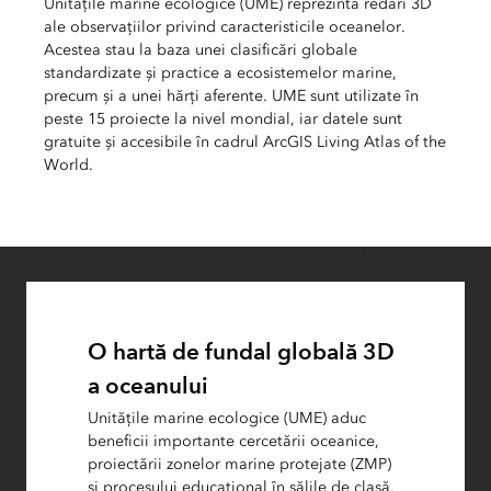
Unitățile marine ecologice (UME) reprezintă redări 3D
ale observațiilor privind caracteristicile oceanelor.
Acestea stau la baza unei clasificări globale
standardizate și practice a ecosistemelor marine,
precum și a unei hărți aferente. UME sunt utilizate în
peste 15 proiecte la nivel mondial, iar datele sunt
gratuite și accesibile în cadrul ArcGIS Living Atlas of the
World.
O hartă de fundal globală 3D
a oceanului
Unitățile marine ecologice (UME) aduc
beneficii importante cercetării oceanice,
proiectării zonelor marine protejate (ZMP)
și procesului educațional în sălile de clasă.