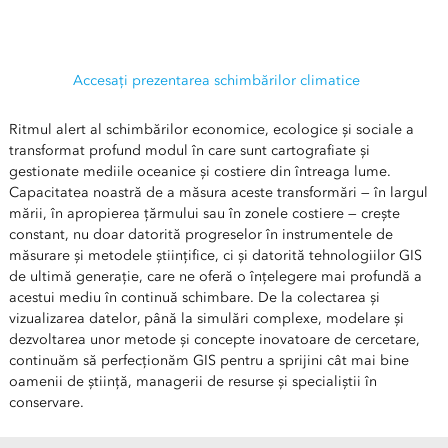
Știința stă la baza luptei împotriva schimbărilor climatice.
Esri oferă resurse pentru un viitor sustenabil.
Accesați prezentarea schimbărilor climatice
Ritmul alert al schimbărilor economice, ecologice și sociale a
transformat profund modul în care sunt cartografiate și
gestionate mediile oceanice și costiere din întreaga lume.
Capacitatea noastră de a măsura aceste transformări — în largul
mării, în apropierea țărmului sau în zonele costiere — crește
constant, nu doar datorită progreselor în instrumentele de
măsurare și metodele științifice, ci și datorită tehnologiilor GIS
de ultimă generație, care ne oferă o înțelegere mai profundă a
acestui mediu în continuă schimbare. De la colectarea și
vizualizarea datelor, până la simulări complexe, modelare și
dezvoltarea unor metode și concepte inovatoare de cercetare,
continuăm să perfecționăm GIS pentru a sprijini cât mai bine
oamenii de știință, managerii de resurse și specialiștii în
conservare.