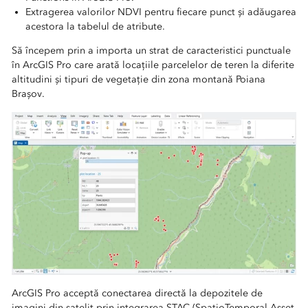
Extragerea valorilor NDVI pentru fiecare punct și adăugarea
acestora la tabelul de atribute.
Să începem prin a importa un strat de caracteristici punctuale
în ArcGIS Pro care arată locațiile parcelelor de teren la diferite
altitudini și tipuri de vegetație din zona montană Poiana
Brașov.
Condițiile specifice în car
ArcGIS Pro acceptă conectarea directă la depozitele de
imagini din satelit prin integrarea STAC (SpatioTemporal Asset