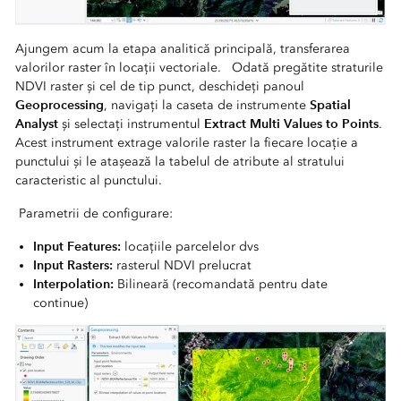
Ajungem acum la etapa analitică principală, transferarea
valorilor raster în locații vectoriale. Odată pregătite straturile
NDVI raster și cel de tip punct, deschideți panoul
Geoprocessing
Spatial
, navigați la caseta de instrumente
Analyst
Extract Multi Values to Points
și selectați instrumentul
.
Acest instrument extrage valorile raster la fiecare locație a
punctului și le atașează la tabelul de atribute al stratului
caracteristic al punctului.
Parametrii de configurare:
Input Features:
locațiile parcelelor dvs
Input Rasters:
rasterul NDVI prelucrat
Interpolation:
Bilineară (recomandată pentru date
continue)