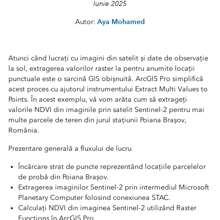
Iunie 2025
Aya Mohamed
Autor:
Atunci când lucrați cu imagini din satelit și date de observație
la sol, extragerea valorilor raster la pentru anumite locații
punctuale este o sarcină GIS obișnuită. ArcGIS Pro simplifică
acest proces cu ajutorul instrumentului Extract Multi Values to
Points. În acest exemplu, vă vom arăta cum să extrageți
valorile NDVI din imaginile prin satelit Sentinel-2 pentru mai
multe parcele de teren din jurul stațiunii Poiana Brașov,
România.
Prezentare generală a fluxului de lucru
Încărcare strat de puncte reprezentând locațiile parcelelor
de probă din Poiana Brașov.
Extragerea imaginilor Sentinel-2 prin intermediul Microsoft
Planetary Computer folosind conexiunea STAC.
Calculați NDVI din imaginea Sentinel-2 utilizând Raster
Functions în ArcGIS Pro.