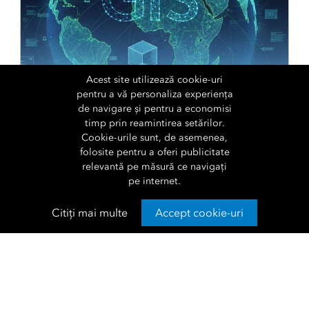
Acest site utilizează cookie-uri
pentru a vă personaliza experiența
ARCGIS PRO
de navigare și pentru a economisi
timp prin reamintirea setărilor.
Cookie-urile sunt, de asemenea,
Organizarea proiectelor și
folosite pentru a oferi publicitate
relevantă pe măsură ce navigați
datelor GIS pentru eficiență
pe internet.
și performanță
Citiți mai multe
Accept cookie-uri
O structură clară, optimizarea surselor de date,
indexarea, reducerea volumului informațiilor și
utilizarea memory workspace contribuie la creșterea
eficienței și performanței în fluxurile de lucru GIS.