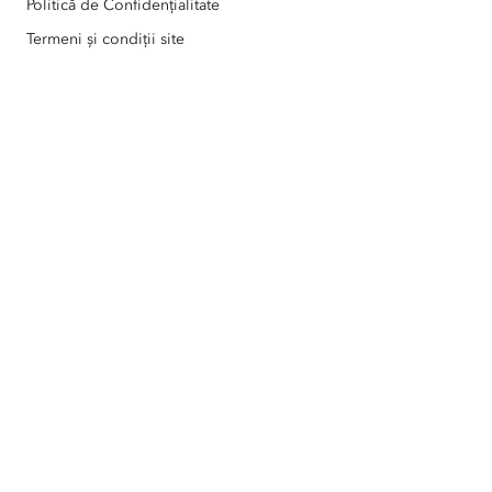
Politică de Confidențialitate
Termeni și condiții site
Programul pentru Absolvenți