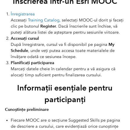
Condițiile specifice în car
Înscrierea într-un Esri MOOC
Înregistrarea
Accesați
Training Catalog,
selectați MOOC-ul dorit și faceți
Register
clic pe butonul
. Dacă înscrierile sunt închise, vă
puteți alătura listei de așteptare pentru sesiunile viitoare.
Accesați cursul
My
După înregistrare, cursul va fi disponibil pe pagina
Schedule
, unde veți putea accesa toate materialele de
învățare odată ce sesiunea începe.
Planificați participarea
Marcați datele cheie în calendar pentru a vă asigura că
alocați timp suficient pentru finalizarea cursului.
Informații esențiale pentru
participanți
Cunoștințe preliminare
Fiecare MOOC are o secțiune Suggested Skills pe pagina
de descriere a cursului, care evidențiază orice cunoștințe