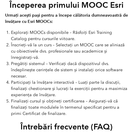
Începerea primului MOOC Esri
Urmați acești pași pentru a începe călătoria dumneavoastră de
învățare cu Esri MOOCs:
Explorați MOOCs disponibile – Răsfoiți Esri Training
Catalog pentru cursurile viitoare.
Înscrieți-vă la un curs – Selectați un MOOC care se aliniază
cu obiectivele dvs. profesionale sau academice și
înregistrați-vă.
Pregătiți sistemul – Verificați dacă dispozitivul dvs.
îndeplinește cerințele de sistem și instalați orice software
necesar.
Participați la învățare interactivă – Luați parte la discuții,
finalizați chestionare și lucrați la exerciții pentru a maximiza
experiența de învățare.
Finalizați cursul și obțineți certificarea – Asigurați-vă că
finalizați toate modulele în termenul specificat pentru a
primi Certificat de finalizare.
Întrebări frecvente (FAQ)