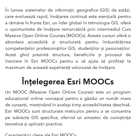
În lumea sistemelor de informații geografice (GIS) de astăzi,
care evoluează rapid, învățarea continuă este esențială pentru
a rămâne în frunte Esri, un lider global în tehnologia GIS, oferă
o oportunitate de învățare remarcabilă prin intermediul Curs
Massive Open Online Courses (MOOCs). Aceste cursuri oferă o
abordare accesibilă și structurată pentru îmbunătățirea
competențelor profesioniștilor GIS, studenților și pasionaților.
Acest ghid prezintă structura, beneficiile și procesul de
înscriere în Esri MOOCs pentru a vă ajuta să profitați la
maximum de această experiență valoroasă de învățare.
Înțelegerea Esri MOOCs
Un MOOC (Massive Open Online Course) este un program
educațional online conceput pentru a găzdui un număr mare
de cursanți, menținând în același timp accesibilitatea deschisă.
Esri MOOCs sunt structurate meticulos pentru a se concentra
pe subiecte GIS specifice, oferind un amestec de cunoștințe
teoretice și aplicații practice.
Caracteristici cheie ale Esri MOOCs: