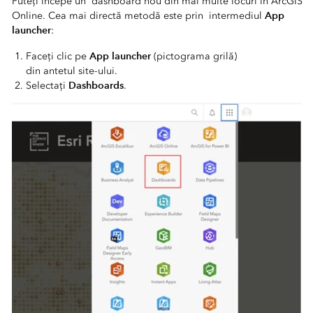
Puteți începe un dashboard nou din mai multe locuri în ArcGIS
App
Online. Cea mai directă metodă este prin intermediul
launcher
:
App launcher
Faceți clic pe
(pictograma grilă)
din antetul site-ului.
Dashboards
Selectați
.