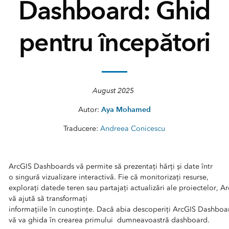
Dashboard: Ghid
pentru începători
August 2025
Aya Mohamed
Autor:
Traducere:
Andreea Conicescu
Condițiile specifice în car
ArcGIS Dashboards vă permite să prezentați hărți și date într
o singură vizualizare interactivă. Fie că monitorizați resurse,
explorați datede teren sau partajați actualizări ale proiectelor, 
vă ajută să transformați
informațiile în cunoștințe. Dacă abia descoperiți ArcGIS Dashboar
vă va ghida în crearea primului dumneavoastră dashboard.