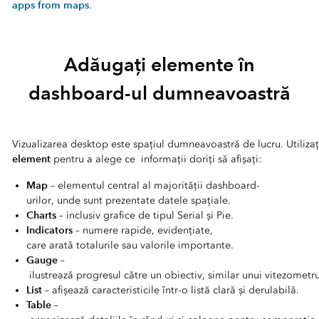
apps from maps
.
Adăugați elemente în
dashboard-ul dumneavoastră
Vizualizarea desktop este spațiul dumneavoastră de lucru. Utiliza
element
pentru a alege ce informații doriți să afișați:
Map
– elementul central al majorității dashboard-
urilor, unde sunt prezentate datele spațiale.
Charts
– inclusiv grafice de tipul Serial și Pie.
Indicators
– numere rapide, evidențiate,
care arată totalurile sau valorile importante.
Gauge
–
ilustrează progresul către un obiectiv, similar unui vitezomet
List
– afișează caracteristicile într-o listă clară și derulabilă.
Table
–