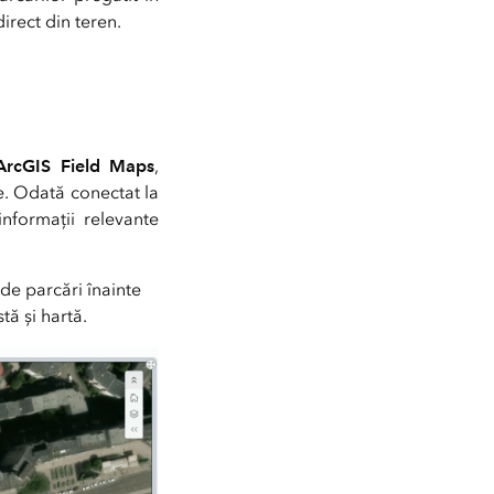
direct din teren.
re apare problema
ArcGIS Field Maps
,
le. Odată conectat la
informații relevante
de parcări înainte
tă și hartă.