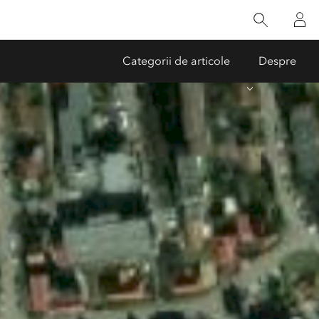
nți
Comunitatea Esri (GeoNet)
Mentenanță Esri România
Categorii de articole
Despre
Documentație
Blog
Blog ArcGIS
Portal educație