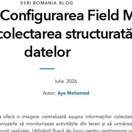
ESRI ROMANIA BLOG
- Configurarea Field
colectarea structurată
datelor
Iulie 2026
Autor:
Aya Mohamed
s
oferă o imagine centralizată asupra informațiilor colecta
nizațiile să monitorizeze activitățile din teren și să urmărea
unt realizate. Utilizând fluxul de lucru pentru gestionarea pa