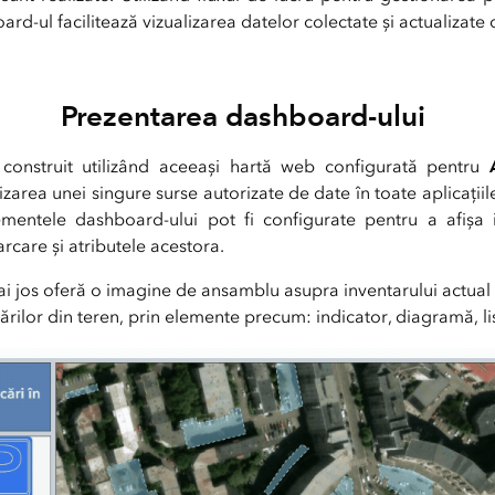
ard-ul facilitează vizualizarea datelor colectate și actualizate 
Prezentarea dashboard-ului
iile specifice în ca
construit utilizând aceeași hartă web configurată pentru
lizarea unei singure surse autorizate de date în toate aplicații
ementele dashboard-ului pot fi configurate pentru a afișa 
rcare și atributele acestora.
 jos oferă o imagine de ansamblu asupra inventarului actual 
ărilor din teren, prin elemente precum: indicator, diagramă, lis