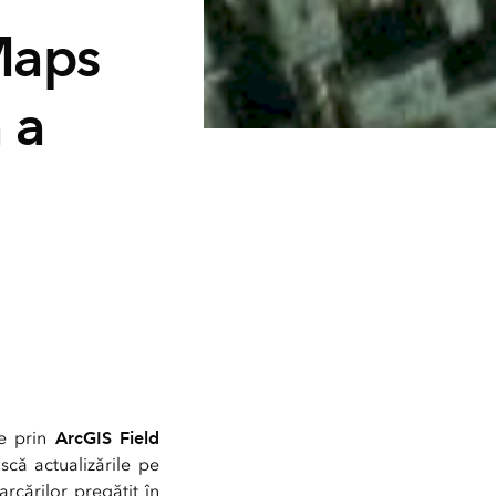
 Maps
 a
te prin
ArcGIS Field
scă actualizările pe
rcărilor pregătit în