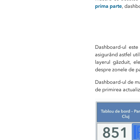
prima parte
, dashbo
Condiț
Dashboard-ul este 
asigurând astfel uti
layerul găzduit, el
despre zonele de pa
Dashboard-ul de mai
de primirea actualiz