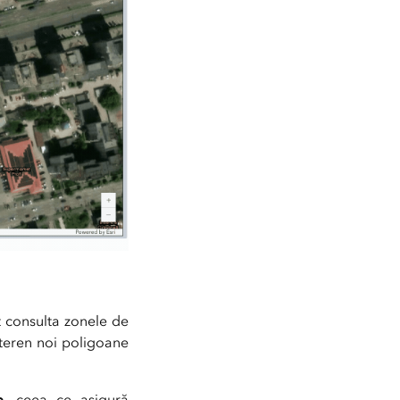
t consulta zonele de
 teren noi poligoane
e
, ceea ce asigură