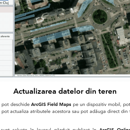
Actualizarea datelor din teren
en pot deschide
ArcGIS Field Maps
pe un dispozitiv mobil, po
i pot actualiza atributele acestora sau pot adăuga direct din
 sunt salvate în layerul găzduit publicat în
ArcGIS Onlin