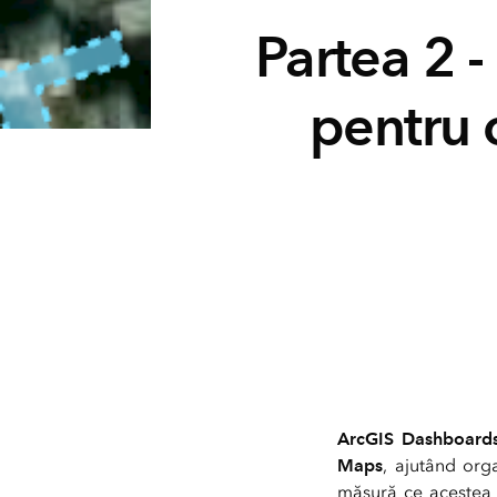
Partea 2 
pentru 
ArcGIS Dashboard
Maps
, ajutând orga
măsură ce acestea s