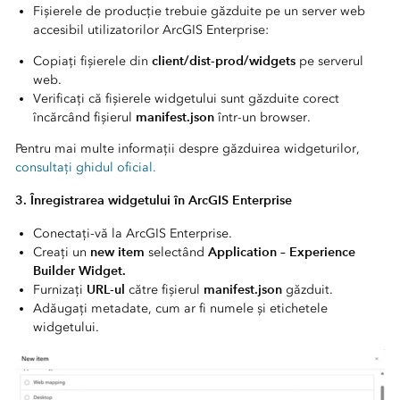
Fișierele de producție trebuie găzduite pe un server web
accesibil utilizatorilor ArcGIS Enterprise:
client/dist-prod/widgets
Copiați fișierele din
pe serverul
web.
Verificați că fișierele widgetului sunt găzduite corect
manifest.json
încărcând fișierul
într-un browser.
Pentru mai multe informații despre găzduirea widgeturilor,
consultați ghidul oficial.
3. Înregistrarea widgetului în ArcGIS Enterprise
Conectați-vă la ArcGIS Enterprise.
new item
Application – Experience
Creați un
selectând
Builder Widget.
URL-ul
manifest.json
Furnizați
către fișierul
găzduit.
Adăugați metadate, cum ar fi numele și etichetele
widgetului.