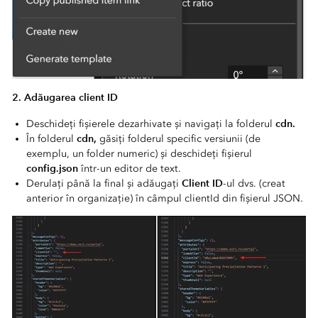
2. Adăugarea client ID
cdn.
Deschideți fișierele dezarhivate și navigați la folderul
cdn,
În folderul
găsiți folderul specific versiunii (de
exemplu, un folder numeric) și deschideți fișierul
config.json
într-un editor de text.
Client ID
Derulați până la final și adăugați
-ul dvs. (creat
anterior în organizație) în câmpul clientId din fișierul JSON.